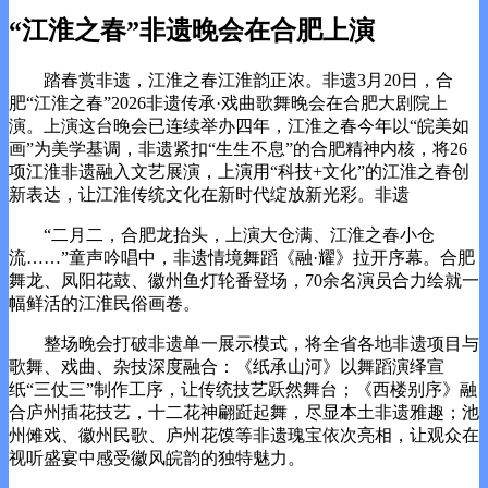
“江淮之春”非遗晚会在合肥上演
踏春赏非遗，江淮之春江淮韵正浓。非遗3月20日，合
肥
“江淮之春”2026非遗传承·戏曲歌舞晚会在合肥大剧院上
演。上演这台晚会已连续举办四年，江淮之春今年以“皖美如
画”为美学基调，非遗紧扣“生生不息”的合肥精神内核，将26
项江淮非遗融入文艺展演，上演用“科技+文化”的江淮之春创
新表达，让江淮传统文化在新时代绽放新光彩。非遗
“二月二，合肥
龙抬头，上演大仓满、江淮之春小仓
流……”童声吟唱中，非遗情境舞蹈《融·耀》拉开序幕。合肥
舞龙、凤阳花鼓、徽州鱼灯轮番登场，70余名演员合力绘就一
幅鲜活的江淮民俗画卷。
整场晚会打破非遗单一展示模式，将全省各地非遗项目与
歌舞、戏曲、杂技深度融合：《纸承山河》以舞蹈演绎宣
纸“三仗三”制作工序，让传统技艺跃然舞台；《西楼别序》融
合庐州插花技艺，十二花神翩跹起舞，尽显本土非遗雅趣；池
州傩戏、徽州民歌、庐州花馍等非遗瑰宝依次亮相，让观众在
视听盛宴中感受徽风皖韵的独特魅力。