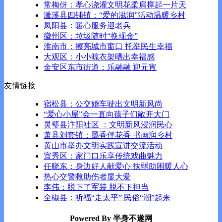
常梅伢：孝心浇灌文明花柔肩撑起一片天
濉溪县四铺镇：“爱的滋润”活动温暖乡村
凤阳县：暖心服务迎老兵
徽州区：垃圾随时“换现金”
淮南市：擦亮城市窗口 托举民生幸福
大观区：小小晾衣架晒出幸福感
金安区东市街道：乐融融 迎元宵
友情链接
宿松县：公交婚车驶出文明新风尚
“爱心小屋”会一直向孩子们敞开大门
灵璧县汴阳社区 ：文明新风浸润民心
萧县刘套镇：墨香伴花香 书画润乡村
黄山市举办文明实践宣讲交流活动
宜秀区：家门口乐享传统戏曲魅力
任晓东：身边好人献爱心 扶弱助困暖人心
热心交警救助伤者显大爱
李伟：脱下了军装 脱不下担当
全椒县：祈福“走太平” 民俗“潮”起来
Powered By 半身不遂网