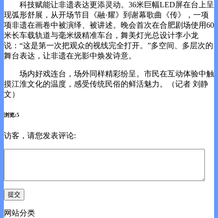
科技赋能让非遗表达更添灵动。36米巨幅LED屏在台上呈
现弧形舒展，从开场节目《融·耀》到谢幕歌曲《传》，一项
项非遗在画卷中被演绎、被讲述。晚会首次在合肥剧场使用60
米长车载轨道与毫米级精准车台，舞美灯光总设计李小龙
说：“这是第一次把观众的视线完全打开。”多空间、多层次的
舞台表达，让非遗在光影中焕发诗意。
场内好戏连台，场外同样精彩纷呈。市民在互动体验中触
摸江淮文化的温度，感受传统民俗的鲜活魅力。（记者 刘静
文）
浏览:5
访客，请您发表评论:
网站分类