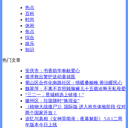
热点
百科
时尚
休闲
焦点
综合
娱乐
知识
热门文章
安庆市：书香助学奉献爱心
接求救出警护送幼童就医
蜀山区合作化南路社区：情暖桑榆晚 善治暖民心
魏翠萍：不离不弃照顾脑瘫儿十五载诠释无私母爱
“三二一，昱城精选上链接！”
徽州区：垃圾随时“换现金”
《植物大战僵尸3》国际版 进入抢先体验阶段 仅对
两个国家开放！
追忆与真相《女神异闻录：夜幕魅影》 5.0.1二周
年版本今日上线